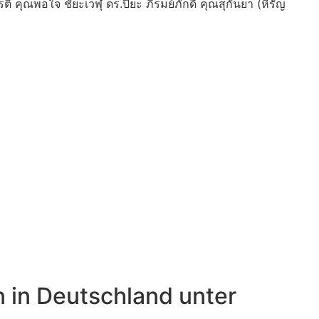
ติ คุณพอใจ ชัยะเวฬุ ดร.ปิยะ ภิรมย์ภักดี คุณสุกันยา (หิรัญ
n in Deutschland unter