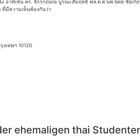
่ง อาทิเช่น ดร. จักรกฤษณ์ บูรณะสัมฤทธิ พล.ต.ต.นพ.นิตย์ ชัยเกียร
 ที่มีความเห็นพ้องกันว่า
รุงเทพฯ 10120
 der ehemaligen thai Studente