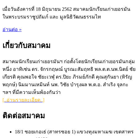
เมื่อวันอังคารที่ 18 มิถุนายน 2562 สมาคมนักเรียนเก่าเยอรมัน
ในพระบรมราชูปถัมภ์ และ มูลนิธิวัฒนธรรมไท
อ่านต่อ »
เกี่ยวกับสมาคม
สมาคมนักเรียนเก่าเยอรมันฯ ก่อตั้งโดยนักเรียนเก่าเยอรมันกลุ่ม
หนึ่ง อาทิเช่น ดร. จักรกฤษณ์ บูรณะสัมฤทธิ พล.ต.ต.นพ.นิตย์ ชัย
เกียรติ คุณพอใจ ชัยะเวฬุ ดร.ปิยะ ภิรมย์ภักดี คุณสุกันยา (หิรัญ
พฤกษ์) นิมมานเหมินท์ นพ. วิชัย บำรุงผล พ.ต.อ. สำเริง จุลกะ
ฯลฯ ที่มีความเห็นพ้องกันว่า
[..อ่านรายละเอียด..]
ติดต่อสมาคม
18/1 ซอยเกอเธ่ (สาทรซอย 1) แขวงทุงมหาเมฆ เขตสาทร