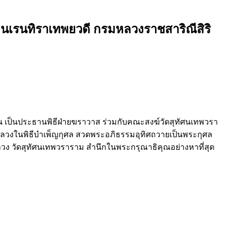
า นเรนทิราเทพยวดี กรมหลวงราชสาริณีสิริ
มัน เป็นประธานพิธีฝ่ายฆราวาส ร่วมกับคณะสงฆ์วัดสุทัศนเทพวรา
งในพิธีบำเพ็ญกุศล สวดพระอภิธรรมอุทิศถวายเป็นพระกุศล
ลวง วัดสุทัศนเทพวราราม สำนึกในพระกรุณาธิคุณอย่างหาที่สุด