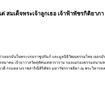
่ สมเด็จพระเจ้าลูกเธอ เจ้าฟ้าพัชรกิติยาภ
รียนเก่าเยอรมันในพระบรมราชูปถัมภ์ และมูลนิธิวัฒนธรรมไทย เยอร
สมาคม เจ้าอาวาสวัดสุทัศนเทพวราราม รองแม่กองธรรมสนามหลว
ทพยวดี กรมหลวงราชสาริณีสิริพัชร มหาวัชรราชธิดา ณ พระวิหารห