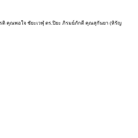
ติ คุณพอใจ ชัยะเวฬุ ดร.ปิยะ ภิรมย์ภักดี คุณสุกันยา (หิรัญ